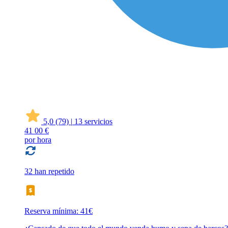
5,0
(79)
|
13 servicios
41
00 €
por hora
32 han repetido
Reserva mínima: 41€