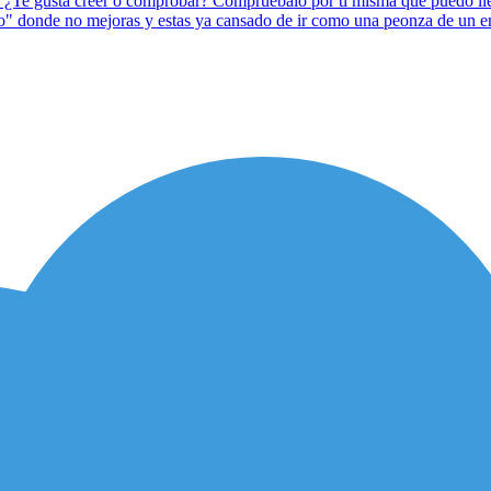
Te gusta creer o comprobar? Compruébalo por ti misma que puedo llega
" donde no mejoras y estas ya cansado de ir como una peonza de un ent