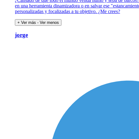
¿Cansado de que todo el mundo venda humo y sepa de barcos? ¿
en una herramienta dinamizadora o en salvar ese "estancamiento
personalizadas y focalizadas a tu objetivo. ¿Me crees?
+ Ver más
- Ver menos
jorge