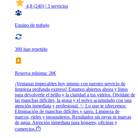
4,8
(240)
|
3 servicios
Equipo de trabajo
389 han repetido
Reserva mínima: 28€
¡Ventanas impecables hoy mismo con nuestro servicio de
limpieza profunda express! Estamos abiertos ahora y listos
para devolverle el brillo y la claridad a tus vidrios. Olvídate de
las manchas difíciles, la grasa y el polvo acumulado con una
atención inmediata y profesional. ✨ Lo que te ofrecemos:
Eliminación de manchas difíciles y sarro. Limpieza de
marcos, rieles y mosquiteros. Resultados sin rayas ni marcas
de agua. Atención inmediata para hogares, oficinas y
comercios.⏱️