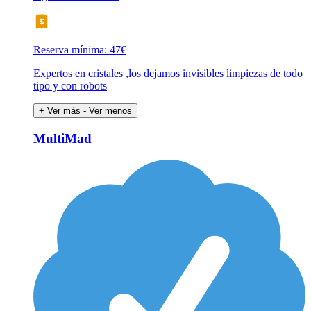
Reserva mínima: 47€
Expertos en cristales ,los dejamos invisibles limpiezas de todo
tipo y con robots
+ Ver más
- Ver menos
MultiMad