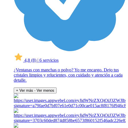
4,8
(8)
|
6 servicios
¿Ventanas con manchas o polvo? Yo me encargo. Dejo tus
cristales limpios y relucientes, con cuidado y atención a cada
detalle.
+ Ver más
- Ver menos