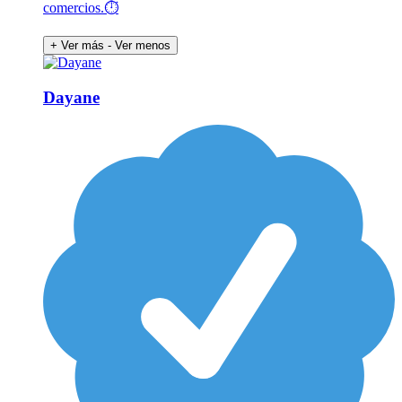
comercios.⏱️
+ Ver más
- Ver menos
Dayane