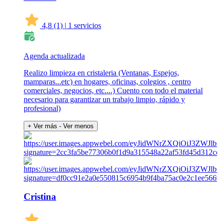
4,8
(1)
|
1 servicios
Agenda actualizada
Realizo limpieza en cristaleria (Ventanas, Espejos,
mamparas...etc) en hogares, oficinas, colegios , centro
comerciales, negocios, etc....) Cuento con todo el material
necesario para garantizar un trabajo limpio, rápido y
profesional)
+ Ver más
- Ver menos
Cristina