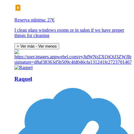
Reserva mínima: 27€
I clean glass windows rooms or in salon if we have proper
things for cleaning
+ Ver más
- Ver menos
Raquel