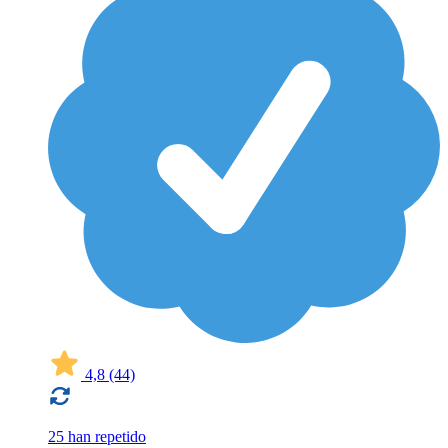
4,8
(44)
25 han repetido