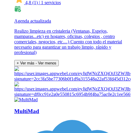
4,8
(1)
|
1 servicios
Agenda actualizada
Realizo limpieza en cristaleria (Ventanas, Espejos,
mamparas...etc) en hogares, oficinas, colegios , centro
comerciales, negocios, etc....) Cuento con todo el material
necesario para garantizar un trabajo limpio, rápido y
profesional)
+ Ver más
- Ver menos
MultiMad