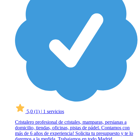
5,0
(1)
|
1 servicios
Cristalero profesional de cristales, mamparas, persianas a
domicilio, tiendas, oficinas, pistas de pádel. Contamos con
más de 6 años de experiencia! Solicita tu presupuesto y te lo
daremos a la medida. Trabajamos en todo Madrid