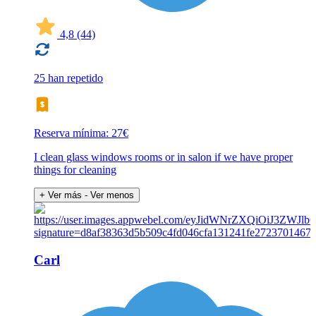
4,8
(44)
25 han repetido
Reserva mínima: 27€
I clean glass windows rooms or in salon if we have proper
things for cleaning
+ Ver más
- Ver menos
Carl