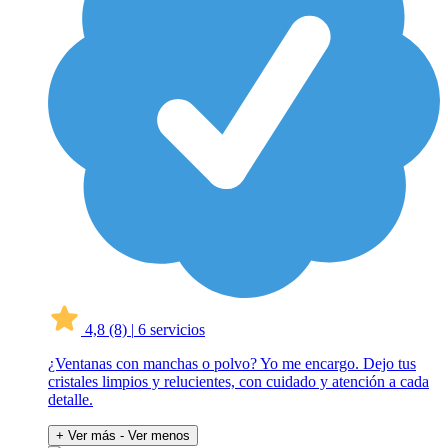
4,8
(8)
|
6 servicios
¿Ventanas con manchas o polvo? Yo me encargo. Dejo tus
cristales limpios y relucientes, con cuidado y atención a cada
detalle.
+ Ver más
- Ver menos