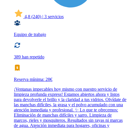
4,8
(240)
|
3 servicios
Equipo de trabajo
389 han repetido
Reserva mínima: 28€
¡Ventanas impecables hoy mismo con nuestro servicio de
limpieza profunda express! Estamos abiertos ahora y listos
para devolverle el brillo y la claridad a tus vidrios. Olvídate de
las manchas difíciles, la grasa y el polvo acumulado con una
atención inmediata y profesional. ✨ Lo que te ofrecemos:
Eliminación de manchas difíciles y sarro. Limpieza de
marcos, rieles y mosquiteros. Resultados sin rayas ni marcas
de agua. Atención inmediata para hogares, oficinas y