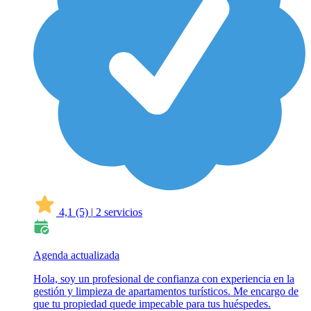
4,1
(5)
|
2 servicios
Agenda actualizada
Hola, soy un profesional de confianza con experiencia en la
gestión y limpieza de apartamentos turísticos. Me encargo de
que tu propiedad quede impecable para tus huéspedes.