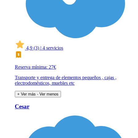
4,9
(3)
|
4 servicios
Reserva mínima: 27€
Transporte y entrega de elementos pequeños , cajas ,
electrodomésticos, muebles etc
+ Ver más
- Ver menos
Cesar