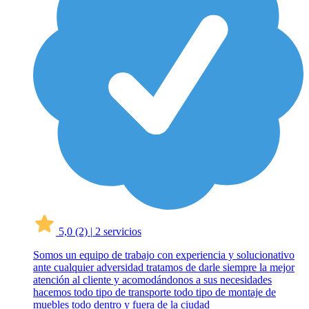
5,0
(2)
|
2 servicios
Somos un equipo de trabajo con experiencia y solucionativo
ante cualquier adversidad tratamos de darle siempre la mejor
atención al cliente y acomodándonos a sus necesidades
hacemos todo tipo de transporte todo tipo de montaje de
muebles todo dentro y fuera de la ciudad