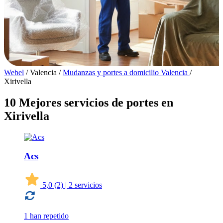
Webel
/
Valencia
/
Mudanzas y portes a domicilio Valencia
/
Xirivella
10 Mejores servicios de portes en
Xirivella
Acs
5,0
(2)
|
2 servicios
1 han repetido