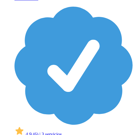
4,9
(6)
|
3 servicios