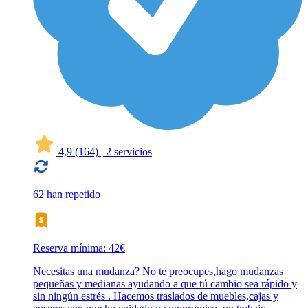
4,9
(164)
|
2 servicios
62 han repetido
Reserva mínima: 42€
Necesitas una mudanza? No te preocupes,hago mudanzas
pequeñas y medianas ayudando a que tú cambio sea rápido y
sin ningún estrés . Hacemos traslados de muebles,cajas y