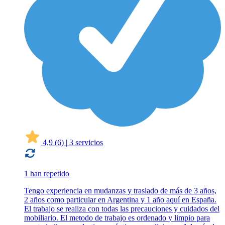
4,9
(6)
|
3 servicios
1 han repetido
Tengo experiencia en mudanzas y traslado de más de 3 años,
2 años como particular en Argentina y 1 año aquí en España.
El trabajo se realiza con todas las precauciones y cuidados del
mobiliario. El metodo de trabajo es ordenado y limpio para