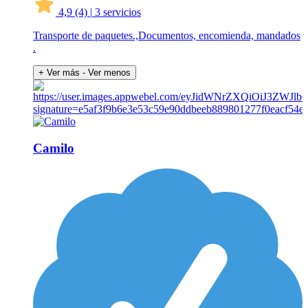
4,9
(4)
|
3 servicios
Transporte de paquetes.,Documentos, encomienda, mandados
.
+ Ver más
- Ver menos
Camilo