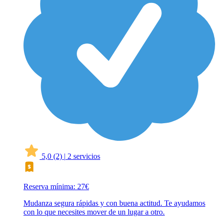
5,0
(2)
|
2 servicios
Reserva mínima: 27€
Mudanza segura rápidas y con buena actitud. Te ayudamos
con lo que necesites mover de un lugar a otro.