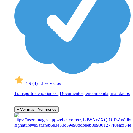
4,9
(4)
|
3 servicios
Transporte de paquetes.,Documentos, encomienda, mandados
.
+ Ver más
- Ver menos