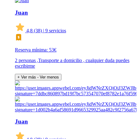
Juan
4,8
(38)
|
9 servicios
Reserva mínima: 53€
2 personas ,Transporte a domicilio , cualquier duda puedes
escribirme
+ Ver más
- Ver menos
Juan