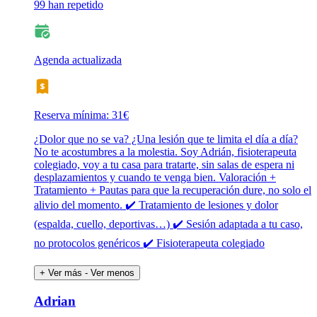
99 han repetido
Agenda actualizada
Reserva mínima: 31€
¿Dolor que no se va? ¿Una lesión que te limita el día a día?
No te acostumbres a la molestia. Soy Adrián, fisioterapeuta
colegiado, voy a tu casa para tratarte, sin salas de espera ni
desplazamientos y cuando te venga bien. Valoración +
Tratamiento + Pautas para que la recuperación dure, no solo el
alivio del momento. ✔️ Tratamiento de lesiones y dolor
(espalda, cuello, deportivas…) ✔️ Sesión adaptada a tu caso,
no protocolos genéricos ✔️ Fisioterapeuta colegiado
+ Ver más
- Ver menos
Adrian