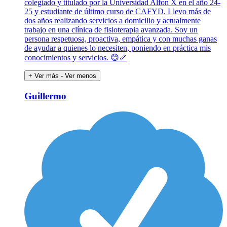
colegiado y titulado por la Universidad Alfon X en el año 24-
25 y estudiante de último curso de CAFYD. Llevo más de
dos años realizando servicios a domicilio y actualmente
trabajo en una clínica de fisioterapia avanzada. Soy un
persona respetuosa, proactiva, empática y con muchas ganas
de ayudar a quienes lo necesiten, poniendo en práctica mis
conocimientos y servicios. 😊🦴
+ Ver más
- Ver menos
Guillermo