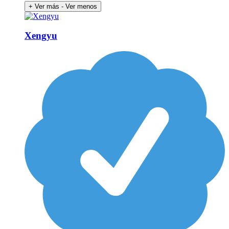
+ Ver más
- Ver menos
Xengyu