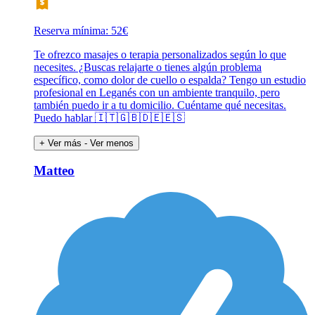
Reserva mínima: 52€
Te ofrezco masajes o terapia personalizados según lo que
necesites. ¿Buscas relajarte o tienes algún problema
específico, como dolor de cuello o espalda? Tengo un estudio
profesional en Leganés con un ambiente tranquilo, pero
también puedo ir a tu domicilio. Cuéntame qué necesitas.
Puedo hablar 🇮🇹🇬🇧🇩🇪🇪🇸
+ Ver más
- Ver menos
Matteo