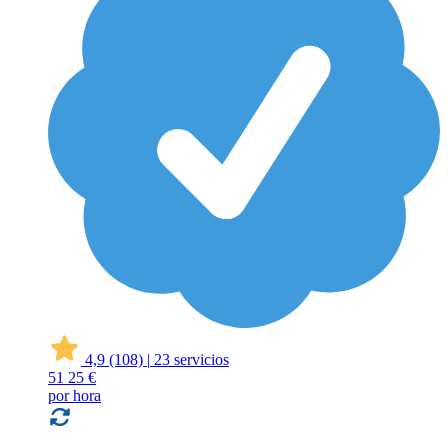
4,9
(108)
|
23 servicios
51
25 €
por hora