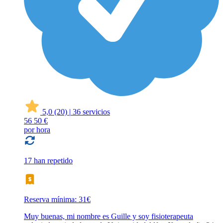
5,0
(20)
|
36 servicios
56
50 €
por hora
17 han repetido
Reserva mínima: 31€
Muy buenas, mi nombre es Guille y soy fisioterapeuta