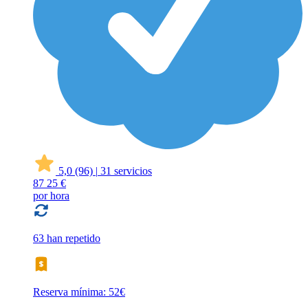
5,0
(96)
|
31 servicios
87
25 €
por hora
63 han repetido
Reserva mínima: 52€