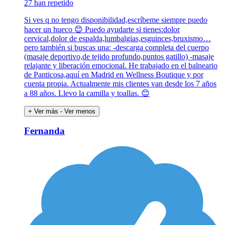
27 han repetido
Si ves q no tengo disponibilidad,escríbeme siempre puedo
hacer un hueco 😊 Puedo ayudarte si tienes:dolor
cervical,dolor de espalda,lumbalgias,esguinces,bruxismo…
pero también si buscas una: -descarga completa del cuerpo
(masaje deportivo,de tejido profundo,puntos gatillo) -masaje
relajante y liberación emocional. He trabajado en el balneario
de Panticosa,aquí en Madrid en Wellness Boutique y por
cuenta propia. Actualmente mis clientes van desde los 7 años
a 88 años. Llevo la camilla y toallas. 😊
+ Ver más
- Ver menos
Fernanda