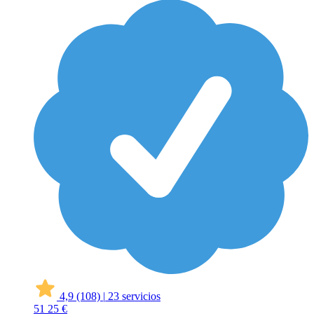
4,9
(108)
|
23 servicios
51
25 €