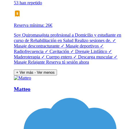
53 han repetido
Reserva mínima: 26€
Soy Quiromasajista profesional a Domicilio y estudiante en
curso de Rehabilitación en Salud Realizo sesiones de. ✓
Masaje descontracturante ✓ Masaje deportivos ✓
Radiofrecuencia ✓ Cavitación ✓ Drenaje Linfático ✓
Maderoterapia ✓ Cuerpo entero ✓ Descarga muscular ✓
Masaje Relajante Reserva tú sesión ahora
+ Ver más
- Ver menos
Matteo