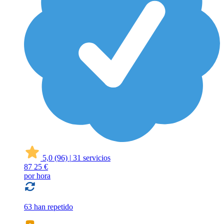
5,0
(96)
|
31 servicios
87
25 €
por hora
63 han repetido