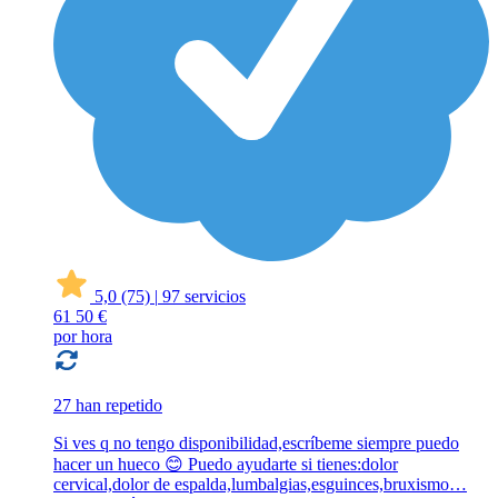
5,0
(75)
|
97 servicios
61
50 €
por hora
27 han repetido
Si ves q no tengo disponibilidad,escríbeme siempre puedo
hacer un hueco 😊 Puedo ayudarte si tienes:dolor
cervical,dolor de espalda,lumbalgias,esguinces,bruxismo…