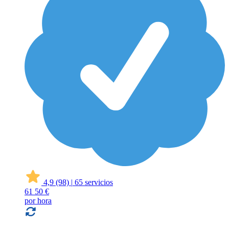
4,9
(98)
|
65 servicios
61
50 €
por hora