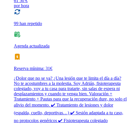
61
50 €
por hora
99 han repetido
Agenda actualizada
Reserva mínima: 31€
¿Dolor que no se va? ¿Una lesión que te limita el día a día?
No te acostumbres a la molestia. Soy Adrián, fisioterapeuta
colegiado, voy a tu casa para tratarte, sin salas de espera ni
desplazamientos y cuando te venga bien. Valoración +
Tratamiento + Pautas para que la recuperación dure, no solo el
alivio del momento. ✔️ Tratamiento de lesiones y dolor
(espalda, cuello, deportivas…) ✔️ Sesión adaptada a tu caso,
no protocolos genéricos ✔️ Fisioterapeuta colegiado