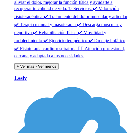
aliviar el dolor, mejorar la función física y ayudarte a
recuperar tu calidad de vida. ✨ Servicios: ✔️ Valoración
fisioterapéutica ✔️ Tratamiento del dolor muscular y articular
✔️ Terapia manual y masoterapia ✔️ Descarga muscular y
deportiva ✔️ Rehabilitación física ✔️ Movilidad y
fortalecimiento ✔️ Ejercicio terapéutico ✔️ Drenaje linfático
✔️ Fisioterapia cardiorrespiratoria 👩‍⚕️ Atención profesional,
cercana y adaptada a tus necesidades.
+ Ver más
- Ver menos
Lesly