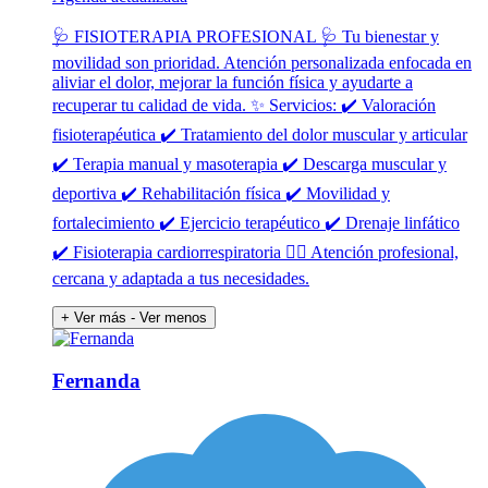
🩺 FISIOTERAPIA PROFESIONAL 🩺 Tu bienestar y
movilidad son prioridad. Atención personalizada enfocada en
aliviar el dolor, mejorar la función física y ayudarte a
recuperar tu calidad de vida. ✨ Servicios: ✔️ Valoración
fisioterapéutica ✔️ Tratamiento del dolor muscular y articular
✔️ Terapia manual y masoterapia ✔️ Descarga muscular y
deportiva ✔️ Rehabilitación física ✔️ Movilidad y
fortalecimiento ✔️ Ejercicio terapéutico ✔️ Drenaje linfático
✔️ Fisioterapia cardiorrespiratoria 👩‍⚕️ Atención profesional,
cercana y adaptada a tus necesidades.
+ Ver más
- Ver menos
Fernanda