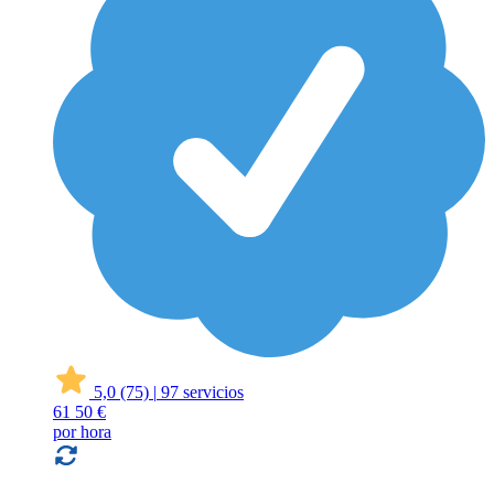
5,0
(75)
|
97 servicios
61
50 €
por hora