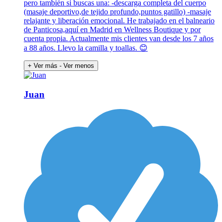
pero también si buscas una: -descarga completa del cuerpo
(masaje deportivo,de tejido profundo,puntos gatillo) -masaje
relajante y liberación emocional. He trabajado en el balneario
de Panticosa,aquí en Madrid en Wellness Boutique y por
cuenta propia. Actualmente mis clientes van desde los 7 años
a 88 años. Llevo la camilla y toallas. 😊
+ Ver más
- Ver menos
Juan