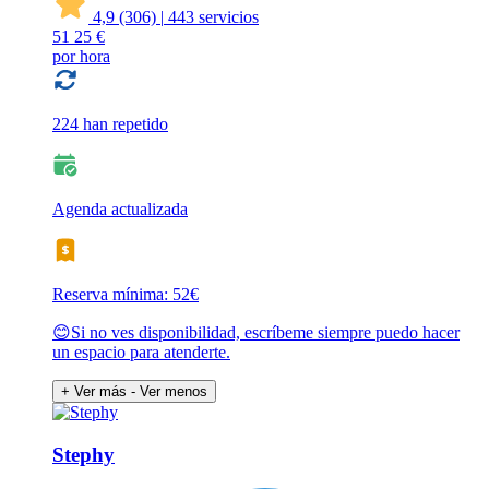
4,9
(306)
|
443 servicios
51
25 €
por hora
224 han repetido
Agenda actualizada
Reserva mínima: 52€
😊Si no ves disponibilidad, escríbeme siempre puedo hacer
un espacio para atenderte.
+ Ver más
- Ver menos
Stephy