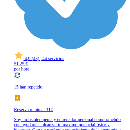
4,9
(43)
|
44 servicios
51
25 €
por hora
15 han repetido
Reserva mínima: 31€
Soy un fisioterapeuta y entrenador personal comprometido
con ayudarte a alcanzar tu máximo potencial físico y
bienestar. Con un profundo conocimiento de la anatomía y