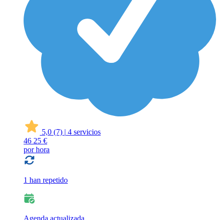
5,0
(7)
|
4 servicios
46
25 €
por hora
1 han repetido
Agenda actualizada