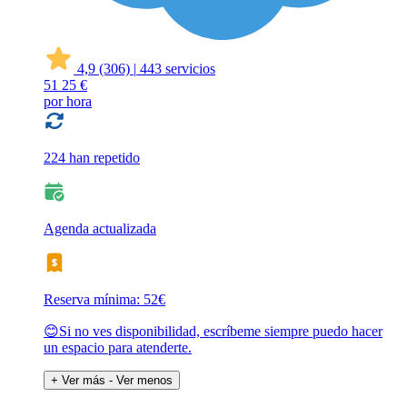
4,9
(306)
|
443 servicios
51
25 €
por hora
224 han repetido
Agenda actualizada
Reserva mínima: 52€
😊Si no ves disponibilidad, escríbeme siempre puedo hacer
un espacio para atenderte.
+ Ver más
- Ver menos