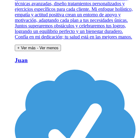
técnicas avanzadas, diseño tratamientos personalizados y
ejercicios específicos para cada cliente. Mi enfoque holístico,
empatía y actitud positiva crean un entorno de apoyo y
motivación, adaptando cada plan a tus necesidades únicas.
Juntos superaremos obstáculos y celebraremos tus logros,
logrando un equilibrio perfecto y un bienestar duradero.
Confía en mi dedicación; tu salud está en las mejores manos.
+ Ver más
- Ver menos
Juan