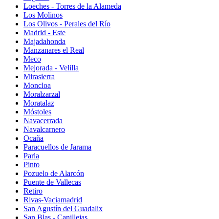
Loeches - Torres de la Alameda
Los Molinos
Los Olivos - Perales del Río
Madrid - Este
Majadahonda
Manzanares el Real
Meco
Mejorada - Velilla
Mirasierra
Moncloa
Moralzarzal
Moratalaz
Móstoles
Navacerrada
Navalcarnero
Ocaña
Paracuellos de Jarama
Parla
Pinto
Pozuelo de Alarcón
Puente de Vallecas
Retiro
Rivas-Vaciamadrid
San Agustín del Guadalix
San Blas - Canillejas