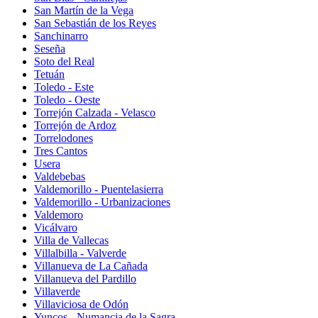
San Martín de la Vega
San Sebastián de los Reyes
Sanchinarro
Seseña
Soto del Real
Tetuán
Toledo - Este
Toledo - Oeste
Torrejón Calzada - Velasco
Torrejón de Ardoz
Torrelodones
Tres Cantos
Usera
Valdebebas
Valdemorillo - Puentelasierra
Valdemorillo - Urbanizaciones
Valdemoro
Vicálvaro
Villa de Vallecas
Villalbilla - Valverde
Villanueva de La Cañada
Villanueva del Pardillo
Villaverde
Villaviciosa de Odón
Yuncos - Numancia de la Sagra