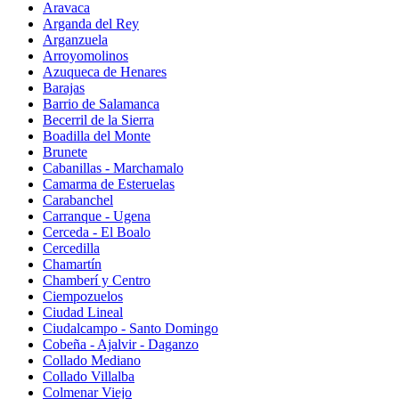
Aravaca
Arganda del Rey
Arganzuela
Arroyomolinos
Azuqueca de Henares
Barajas
Barrio de Salamanca
Becerril de la Sierra
Boadilla del Monte
Brunete
Cabanillas - Marchamalo
Camarma de Esteruelas
Carabanchel
Carranque - Ugena
Cerceda - El Boalo
Cercedilla
Chamartín
Chamberí y Centro
Ciempozuelos
Ciudad Lineal
Ciudalcampo - Santo Domingo
Cobeña - Ajalvir - Daganzo
Collado Mediano
Collado Villalba
Colmenar Viejo