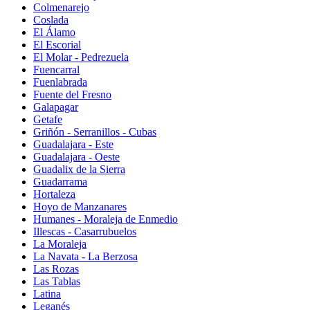
Colmenarejo
Coslada
El Álamo
El Escorial
El Molar - Pedrezuela
Fuencarral
Fuenlabrada
Fuente del Fresno
Galapagar
Getafe
Griñón - Serranillos - Cubas
Guadalajara - Este
Guadalajara - Oeste
Guadalix de la Sierra
Guadarrama
Hortaleza
Hoyo de Manzanares
Humanes - Moraleja de Enmedio
Illescas - Casarrubuelos
La Moraleja
La Navata - La Berzosa
Las Rozas
Las Tablas
Latina
Leganés