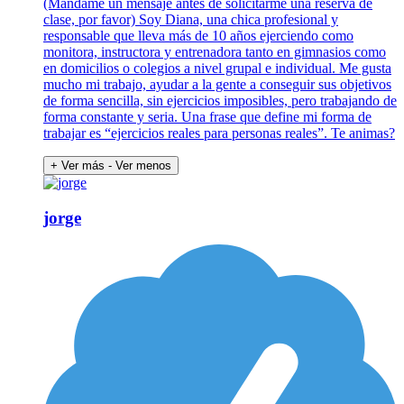
(Mándame un mensaje antes de solicitarme una reserva de
clase, por favor) Soy Diana, una chica profesional y
responsable que lleva más de 10 años ejerciendo como
monitora, instructora y entrenadora tanto en gimnasios como
en domicilios o colegios a nivel grupal e individual. Me gusta
mucho mi trabajo, ayudar a la gente a conseguir sus objetivos
de forma sencilla, sin ejercicios imposibles, pero trabajando de
forma constante y seria. Una frase que define mi forma de
trabajar es “ejercicios reales para personas reales”. Te animas?
+ Ver más
- Ver menos
jorge