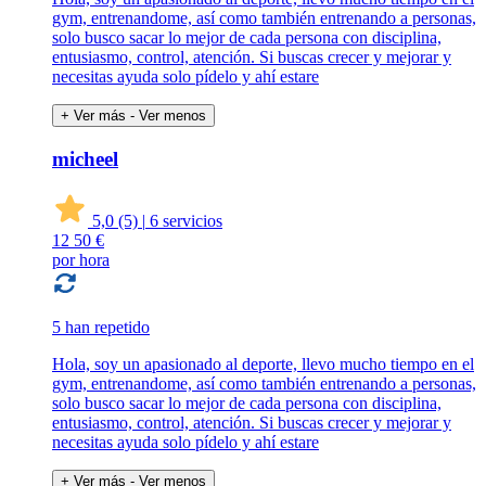
gym, entrenandome, así como también entrenando a personas,
solo busco sacar lo mejor de cada persona con disciplina,
entusiasmo, control, atención. Si buscas crecer y mejorar y
necesitas ayuda solo pídelo y ahí estare
+ Ver más
- Ver menos
micheel
5,0
(5)
|
6 servicios
12
50 €
por hora
5 han repetido
Hola, soy un apasionado al deporte, llevo mucho tiempo en el
gym, entrenandome, así como también entrenando a personas,
solo busco sacar lo mejor de cada persona con disciplina,
entusiasmo, control, atención. Si buscas crecer y mejorar y
necesitas ayuda solo pídelo y ahí estare
+ Ver más
- Ver menos