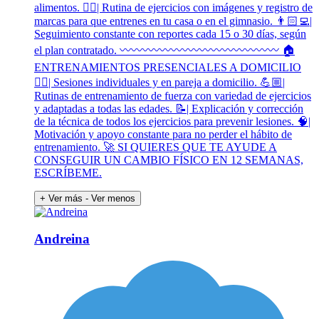
alimentos. 🏋🏻| Rutina de ejercicios con imágenes y registro de
marcas para que entrenes en tu casa o en el gimnasio. 👨🏻‍💻|
Seguimiento constante con reportes cada 15 o 30 días, según
el plan contratado. 〰️〰️〰️〰️〰️〰️〰️〰️〰️〰️〰️〰️〰️〰️ 🏠
ENTRENAMIENTOS PRESENCIALES A DOMICILIO
🏋🏻| Sesiones individuales y en pareja a domicilio. 💪🏼|
Rutinas de entrenamiento de fuerza con variedad de ejercicios
y adaptadas a todas las edades. 📝| Explicación y corrección
de la técnica de todos los ejercicios para prevenir lesiones. 🧠|
Motivación y apoyo constante para no perder el hábito de
entrenamiento. 🚀 SI QUIERES QUE TE AYUDE A
CONSEGUIR UN CAMBIO FÍSICO EN 12 SEMANAS,
ESCRÍBEME.
+ Ver más
- Ver menos
Andreina