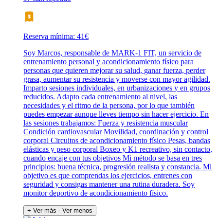
Reserva mínima: 41€
Soy Marcos, responsable de MARK-1 FIT, un servicio de
entrenamiento personal y acondicionamiento físico para
personas que quieren mejorar su salud, ganar fuerza, perder
grasa, aumentar su resistencia y moverse con mayor agilidad.
Imparto sesiones individuales, en urbanizaciones y en grupos
reducidos. Adapto cada entrenamiento al nivel, las
necesidades y el ritmo de la persona, por lo que también
puedes empezar aunque lleves tiempo sin hacer ejercicio. En
las sesiones trabajamos: Fuerza y resistencia muscular
Condición cardiovascular Movilidad, coordinación y control
corporal Circuitos de acondicionamiento físico Pesas, bandas
elásticas y peso corporal Boxeo y K1 recreativo, sin contacto,
cuando encaje con tus objetivos Mi método se basa en tres
principios: buena técnica, progresión realista y constancia. Mi
objetivo es que comprendas los ejercicios, entrenes con
seguridad y consigas mantener una rutina duradera. Soy
monitor deportivo de acondicionamiento físico.
+ Ver más
- Ver menos