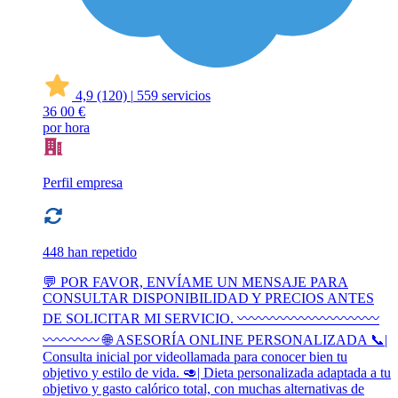
4,9
(120)
|
559 servicios
36
00 €
por hora
Perfil empresa
448 han repetido
💬 POR FAVOR, ENVÍAME UN MENSAJE PARA
CONSULTAR DISPONIBILIDAD Y PRECIOS ANTES
DE SOLICITAR MI SERVICIO. 〰️〰️〰️〰️〰️〰️〰️〰️〰️〰️
〰️〰️〰️〰️ 🌐 ASESORÍA ONLINE PERSONALIZADA 📞|
Consulta inicial por videollamada para conocer bien tu
objetivo y estilo de vida. 🥑| Dieta personalizada adaptada a tu
objetivo y gasto calórico total, con muchas alternativas de