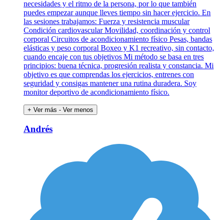
necesidades y el ritmo de la persona, por lo que también
puedes empezar aunque lleves tiempo sin hacer ejercicio. En
las sesiones trabajamos: Fuerza y resistencia muscular
Condición cardiovascular Movilidad, coordinación y control
corporal Circuitos de acondicionamiento físico Pesas, bandas
elásticas y peso corporal Boxeo y K1 recreativo, sin contacto,
cuando encaje con tus objetivos Mi método se basa en tres
principios: buena técnica, progresión realista y constancia. Mi
objetivo es que comprendas los ejercicios, entrenes con
seguridad y consigas mantener una rutina duradera. Soy
monitor deportivo de acondicionamiento físico.
+ Ver más
- Ver menos
Andrés