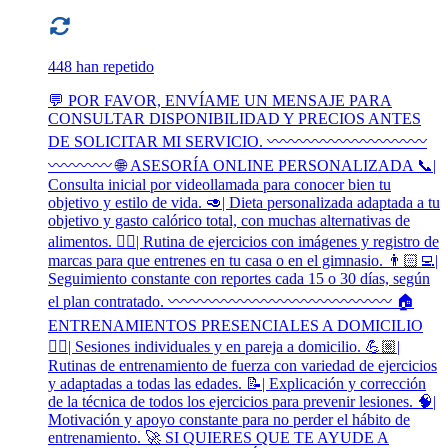
448 han repetido
💬 POR FAVOR, ENVÍAME UN MENSAJE PARA
CONSULTAR DISPONIBILIDAD Y PRECIOS ANTES
DE SOLICITAR MI SERVICIO. 〰️〰️〰️〰️〰️〰️〰️〰️〰️〰️
〰️〰️〰️〰️ 🌐 ASESORÍA ONLINE PERSONALIZADA 📞|
Consulta inicial por videollamada para conocer bien tu
objetivo y estilo de vida. 🥑| Dieta personalizada adaptada a tu
objetivo y gasto calórico total, con muchas alternativas de
alimentos. 🏋🏻| Rutina de ejercicios con imágenes y registro de
marcas para que entrenes en tu casa o en el gimnasio. 👨🏻‍💻|
Seguimiento constante con reportes cada 15 o 30 días, según
el plan contratado. 〰️〰️〰️〰️〰️〰️〰️〰️〰️〰️〰️〰️〰️〰️ 🏠
ENTRENAMIENTOS PRESENCIALES A DOMICILIO
🏋🏻| Sesiones individuales y en pareja a domicilio. 💪🏼|
Rutinas de entrenamiento de fuerza con variedad de ejercicios
y adaptadas a todas las edades. 📝| Explicación y corrección
de la técnica de todos los ejercicios para prevenir lesiones. 🧠|
Motivación y apoyo constante para no perder el hábito de
entrenamiento. 🚀 SI QUIERES QUE TE AYUDE A