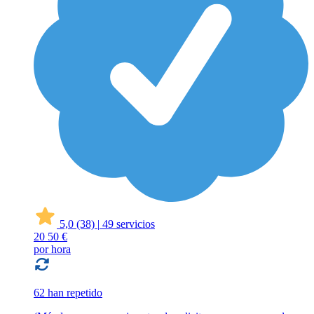
5,0
(38)
|
49 servicios
20
50 €
por hora
62 han repetido