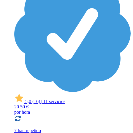
5,0
(16)
|
11 servicios
20
50 €
por hora
7 han repetido