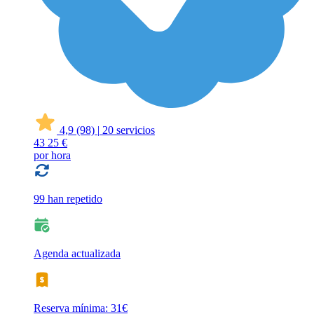
4,9
(98)
|
20 servicios
43
25 €
por hora
99 han repetido
Agenda actualizada
Reserva mínima: 31€