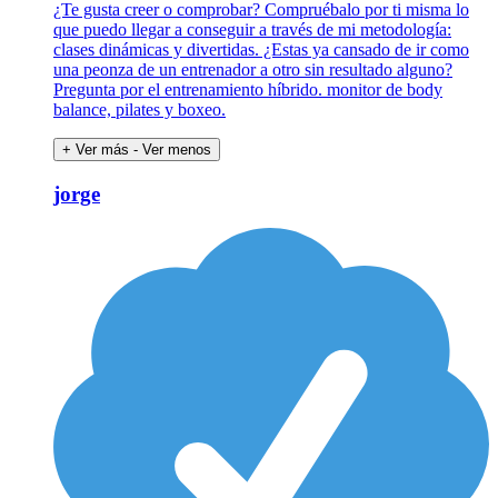
¿Te gusta creer o comprobar? Compruébalo por ti misma lo
que puedo llegar a conseguir a través de mi metodología:
clases dinámicas y divertidas. ¿Estas ya cansado de ir como
una peonza de un entrenador a otro sin resultado alguno?
Pregunta por el entrenamiento híbrido. monitor de body
balance, pilates y boxeo.
+ Ver más
- Ver menos
jorge