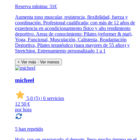
Reserva mínima: 31€
Aumenta tono muscular, resistencia, flexibilidad, fuerza y
coordinación. Profesional cualificada; con más de 12 años de
experiencia en acondicionamiento físico y alto rendimiento
deportivo. Areas de conocimiento: Pilates (reformer & mat),
Yoga, Funcional, Musculación, Calistenia, Readaptación
Deportiva, Pilates terapéutico (para mayores de 55 años) y
Stretching. Entrenamiento personalizado 1 a 1
+ Ver más
- Ver menos
micheel
5,0
(5)
|
6 servicios
12
50 €
por hora
5 han repetido
Hola, soy un apasionado al deporte, llevo mucho tiempo en el