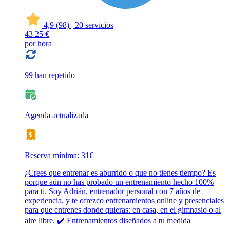
4,9
(98)
|
20 servicios
43
25 €
por hora
99 han repetido
Agenda actualizada
Reserva mínima: 31€
¿Crees que entrenar es aburrido o que no tienes tiempo? Es
porque aún no has probado un entrenamiento hecho 100%
para ti. Soy Adrián, entrenador personal con 7 años de
experiencia, y te ofrezco entrenamientos online y presenciales
para que entrenes donde quieras: en casa, en el gimnasio o al
aire libre. ✔️ Entrenamientos diseñados a tu medida