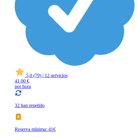
5,0
(79)
|
12 servicios
41
00 €
por hora
32 han repetido
Reserva mínima: 41€