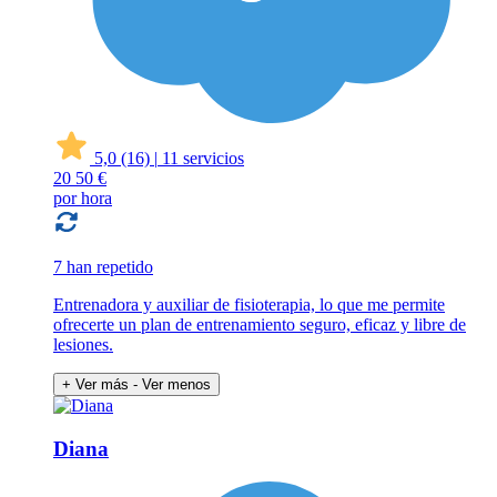
5,0
(16)
|
11 servicios
20
50 €
por hora
7 han repetido
Entrenadora y auxiliar de fisioterapia, lo que me permite
ofrecerte un plan de entrenamiento seguro, eficaz y libre de
lesiones.
+ Ver más
- Ver menos
Diana