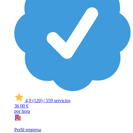
4,9
(120)
|
559 servicios
36
00 €
por hora
Perfil empresa