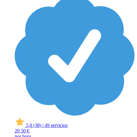
5,0
(38)
|
49 servicios
20
50 €
por hora