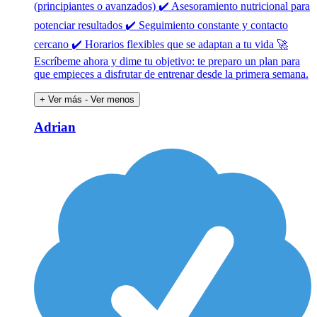
(principiantes o avanzados) ✔️ Asesoramiento nutricional para
potenciar resultados ✔️ Seguimiento constante y contacto
cercano ✔️ Horarios flexibles que se adaptan a tu vida 🚀
Escríbeme ahora y dime tu objetivo: te preparo un plan para
que empieces a disfrutar de entrenar desde la primera semana.
+ Ver más
- Ver menos
Adrian