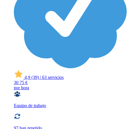
4,9
(39)
|
63 servicios
30
75 €
por hora
Equipo de trabajo
97 han repetido