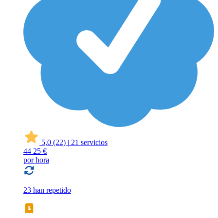
5,0
(22)
|
21 servicios
44
25 €
por hora
23 han repetido