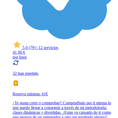
5,0
(79)
|
12 servicios
41
00 €
por hora
32 han repetido
Reserva mínima: 41€
¿Te gusta creer o comprobar? Compruébalo por ti misma lo
que puedo llegar a conseguir a través de mi metodología:
clases dinámicas y divertidas. ¿Estas ya cansado de ir como
una peonza de un entrenador a otro sin resultado alguno?