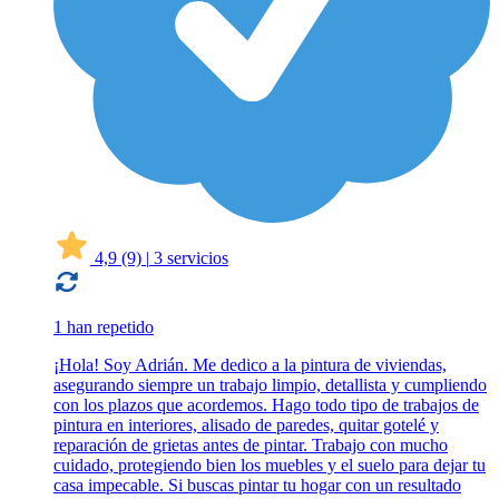
4,9
(9)
|
3 servicios
1 han repetido
¡Hola! Soy Adrián. Me dedico a la pintura de viviendas,
asegurando siempre un trabajo limpio, detallista y cumpliendo
con los plazos que acordemos. Hago todo tipo de trabajos de
pintura en interiores, alisado de paredes, quitar gotelé y
reparación de grietas antes de pintar. Trabajo con mucho
cuidado, protegiendo bien los muebles y el suelo para dejar tu
casa impecable. Si buscas pintar tu hogar con un resultado