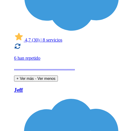
4,7
(30)
|
8 servicios
6 han repetido
....................................................
+ Ver más
- Ver menos
Jeff