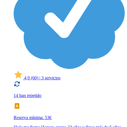
4,9
(60)
|
3 servicios
14 han repetido
Reserva mínima: 53€