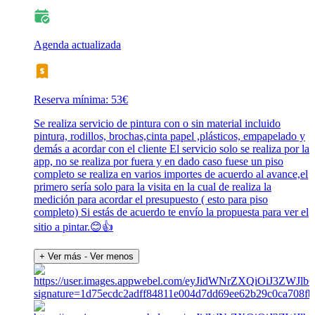
Agenda actualizada
Reserva mínima: 53€
Se realiza servicio de pintura con o sin material incluido
pintura, rodillos, brochas,cinta papel ,plásticos, empapelado y
demás a acordar con el cliente El servicio solo se realiza por la
app, no se realiza por fuera y en dado caso fuese un piso
completo se realiza en varios importes de acuerdo al avance,el
primero sería solo para la visita en la cual de realiza la
medición para acordar el presupuesto ( esto para piso
completo) Si estás de acuerdo te envío la propuesta para ver el
sitio a pintar.😊👍
+ Ver más
- Ver menos