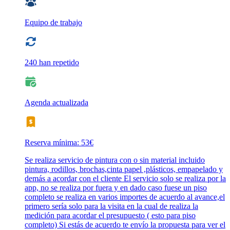
Equipo de trabajo
240 han repetido
Agenda actualizada
Reserva mínima: 53€
Se realiza servicio de pintura con o sin material incluido
pintura, rodillos, brochas,cinta papel ,plásticos, empapelado y
demás a acordar con el cliente El servicio solo se realiza por la
app, no se realiza por fuera y en dado caso fuese un piso
completo se realiza en varios importes de acuerdo al avance,el
primero sería solo para la visita en la cual de realiza la
medición para acordar el presupuesto ( esto para piso
completo) Si estás de acuerdo te envío la propuesta para ver el