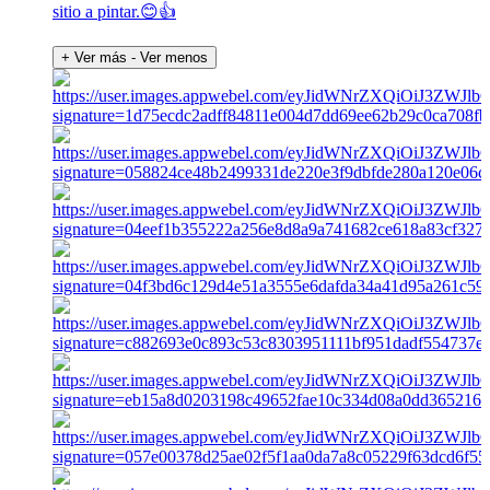
sitio a pintar.😊👍
+ Ver más
- Ver menos