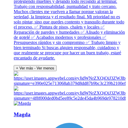
protegiendo muebles y dejando todo recogido al terminar.
Trabajo con responsabilidad, puntualidad y trato cercano.
Muchos clientes me vuelven a llamar porque valoran la
seriedad, la limpieza y el resultado final. Mi prioridad no es
solo pintar, sino que quedes contento y tranquilo durante todo
el proceso. ✅ Pintura de pisos, chalets y locales ✅
Reparación de paredes y humedades ✅ Alisado y eliminación
de gotelé ✅ Acabados modernos y profesionales ✅
Presupuestos rápidos y sin compromiso ✅ Trabajo limpio y
bien terminado Si buscas alguien responsable, cuidadoso y
que realmente se preocupe por hacer un buen trabajo, estaré
encantado de ayudarte.
+ Ver más
- Ver menos
Magda