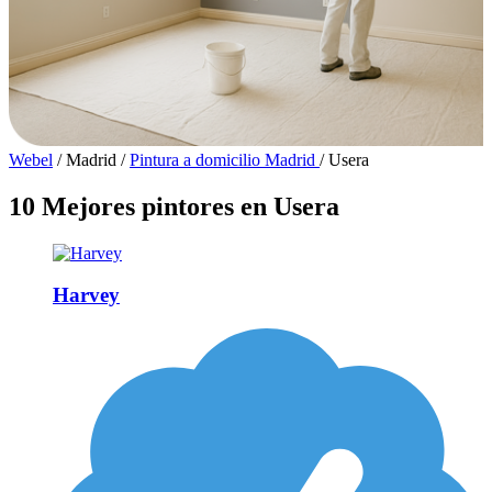
Webel
/
Madrid
/
Pintura a domicilio Madrid
/
Usera
10 Mejores pintores en Usera
Harvey