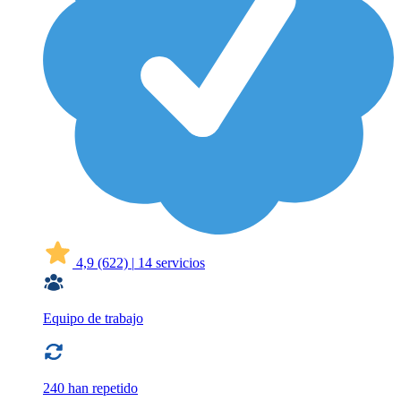
4,9
(622)
|
14 servicios
Equipo de trabajo
240 han repetido