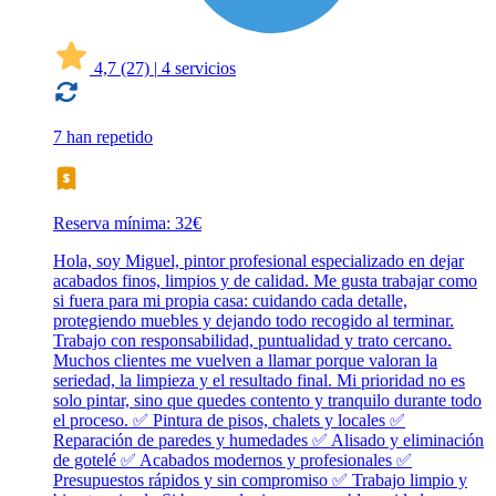
4,7
(27)
|
4 servicios
7 han repetido
Reserva mínima: 32€
Hola, soy Miguel, pintor profesional especializado en dejar
acabados finos, limpios y de calidad. Me gusta trabajar como
si fuera para mi propia casa: cuidando cada detalle,
protegiendo muebles y dejando todo recogido al terminar.
Trabajo con responsabilidad, puntualidad y trato cercano.
Muchos clientes me vuelven a llamar porque valoran la
seriedad, la limpieza y el resultado final. Mi prioridad no es
solo pintar, sino que quedes contento y tranquilo durante todo
el proceso. ✅ Pintura de pisos, chalets y locales ✅
Reparación de paredes y humedades ✅ Alisado y eliminación
de gotelé ✅ Acabados modernos y profesionales ✅
Presupuestos rápidos y sin compromiso ✅ Trabajo limpio y