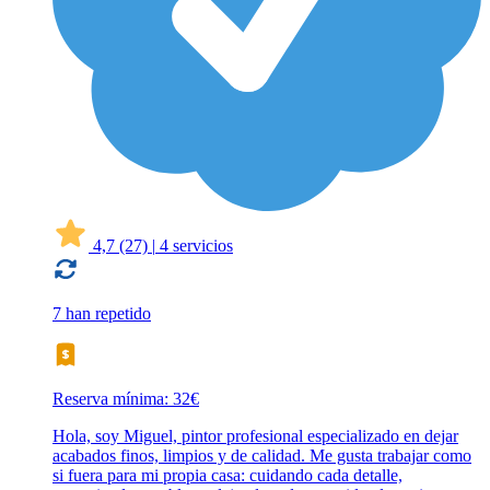
4,7
(27)
|
4 servicios
7 han repetido
Reserva mínima: 32€
Hola, soy Miguel, pintor profesional especializado en dejar
acabados finos, limpios y de calidad. Me gusta trabajar como
si fuera para mi propia casa: cuidando cada detalle,