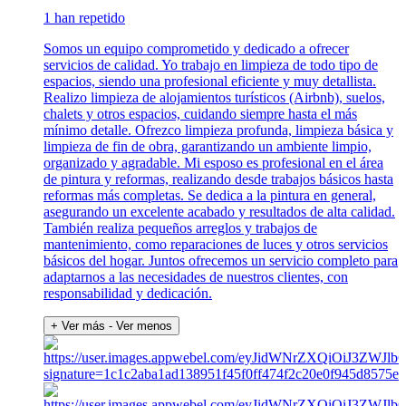
1 han repetido
Somos un equipo comprometido y dedicado a ofrecer
servicios de calidad. Yo trabajo en limpieza de todo tipo de
espacios, siendo una profesional eficiente y muy detallista.
Realizo limpieza de alojamientos turísticos (Airbnb), suelos,
chalets y otros espacios, cuidando siempre hasta el más
mínimo detalle. Ofrezco limpieza profunda, limpieza básica y
limpieza de fin de obra, garantizando un ambiente limpio,
organizado y agradable. Mi esposo es profesional en el área
de pintura y reformas, realizando desde trabajos básicos hasta
reformas más completas. Se dedica a la pintura en general,
asegurando un excelente acabado y resultados de alta calidad.
También realiza pequeños arreglos y trabajos de
mantenimiento, como reparaciones de luces y otros servicios
básicos del hogar. Juntos ofrecemos un servicio completo para
adaptarnos a las necesidades de nuestros clientes, con
responsabilidad y dedicación.
+ Ver más
- Ver menos