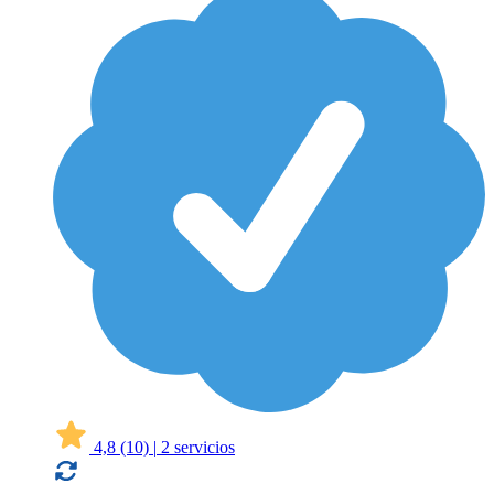
4,8
(10)
|
2 servicios