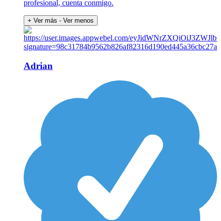
profesional, cuenta conmigo.
+ Ver más
- Ver menos
Adrian