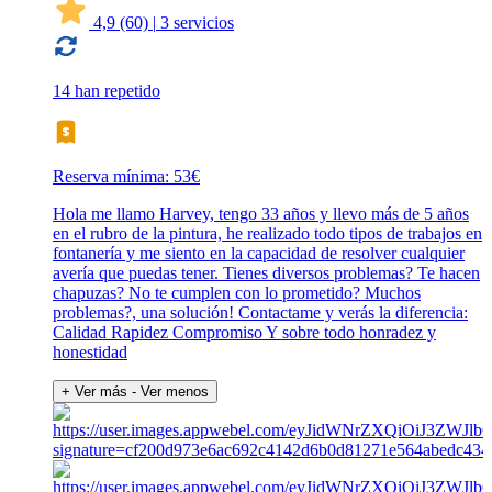
4,9
(60)
|
3 servicios
14 han repetido
Reserva mínima: 53€
Hola me llamo Harvey, tengo 33 años y llevo más de 5 años
en el rubro de la pintura, he realizado todo tipos de trabajos en
fontanería y me siento en la capacidad de resolver cualquier
avería que puedas tener. Tienes diversos problemas? Te hacen
chapuzas? No te cumplen con lo prometido? Muchos
problemas?, una solución! Contactame y verás la diferencia:
Calidad Rapidez Compromiso Y sobre todo honradez y
honestidad
+ Ver más
- Ver menos