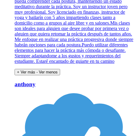
pueda comprender cada postura, manteniendo un estado
meditativo durante la práctica. Soy un instructor joven pero
muy profesional. Soy licenciado en finanzas, instructor de
yoga y bailarín con 5 años impartiendo clases tanto a
domicilio como a grupos al aire libre y en salones.Mis clases
son ideales para alguien que desee probar por primera vez o
alguien que quiera retomar la práctica después de tantos años.
Me enfoque en realizar una práctica progresiva donde siempre
habrán opciones para cada postura.Puedo utilizar diferentes
elementos para hacer la práctica más cómoda o desafiante.
Siempre adaptandome a los gustos y requerimientos del
estudiante. Estaré encantado de guiarte en tu camino
+ Ver más
- Ver menos
anthony