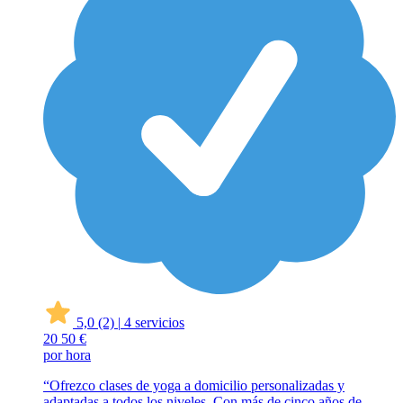
5,0
(2)
|
4 servicios
20
50 €
por hora
“Ofrezco clases de yoga a domicilio personalizadas y
adaptadas a todos los niveles. Con más de cinco años de