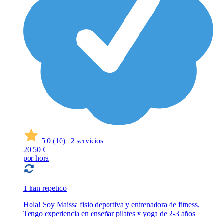
5,0
(10)
|
2 servicios
20
50 €
por hora
1 han repetido
Hola! Soy Maissa fisio deportiva y entrenadora de fitness.
Tengo experiencia en enseñar pilates y yoga de 2-3 años