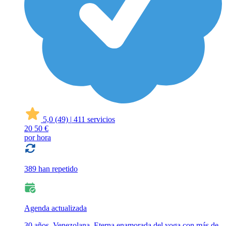
5,0
(49)
|
411 servicios
20
50 €
por hora
389 han repetido
Agenda actualizada
30 años. Venezolana. Eterna enamorada del yoga con más de