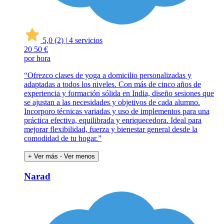
5,0
(2)
|
4 servicios
20
50 €
por hora
“Ofrezco clases de yoga a domicilio personalizadas y
adaptadas a todos los niveles. Con más de cinco años de
experiencia y formación sólida en India, diseño sesiones que
se ajustan a las necesidades y objetivos de cada alumno.
Incorporo técnicas variadas y uso de implementos para una
práctica efectiva, equilibrada y enriquecedora. Ideal para
mejorar flexibilidad, fuerza y bienestar general desde la
comodidad de tu hogar.”
+ Ver más
- Ver menos
Narad