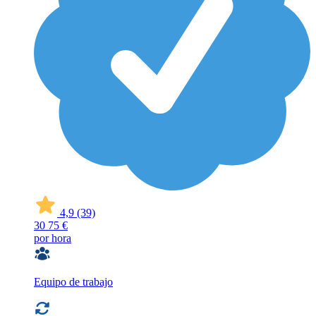
4,9
(39)
30
75 €
por hora
Equipo de trabajo