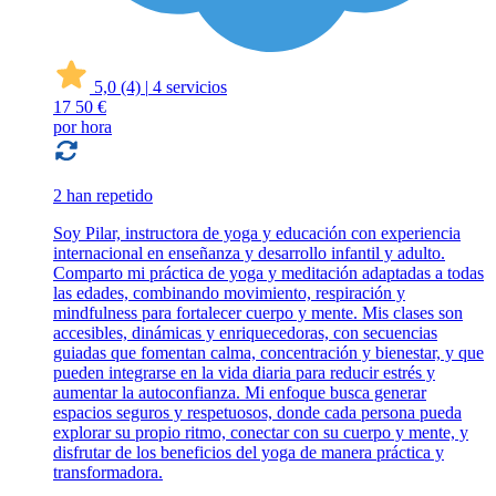
5,0
(4)
|
4 servicios
17
50 €
por hora
2 han repetido
Soy Pilar, instructora de yoga y educación con experiencia
internacional en enseñanza y desarrollo infantil y adulto.
Comparto mi práctica de yoga y meditación adaptadas a todas
las edades, combinando movimiento, respiración y
mindfulness para fortalecer cuerpo y mente. Mis clases son
accesibles, dinámicas y enriquecedoras, con secuencias
guiadas que fomentan calma, concentración y bienestar, y que
pueden integrarse en la vida diaria para reducir estrés y
aumentar la autoconfianza. Mi enfoque busca generar
espacios seguros y respetuosos, donde cada persona pueda
explorar su propio ritmo, conectar con su cuerpo y mente, y
disfrutar de los beneficios del yoga de manera práctica y
transformadora.