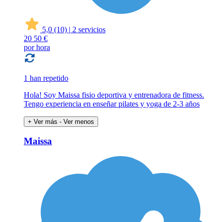
5,0
(10)
|
2 servicios
20
50 €
por hora
1 han repetido
Hola! Soy Maissa fisio deportiva y entrenadora de fitness.
Tengo experiencia en enseñar pilates y yoga de 2-3 años
+ Ver más
- Ver menos
Maissa