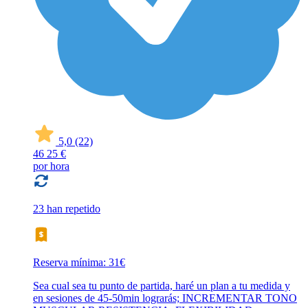
5,0
(22)
46
25 €
por hora
23 han repetido
Reserva mínima: 31€
Sea cual sea tu punto de partida, haré un plan a tu medida y
en sesiones de 45-50min lograrás; INCREMENTAR TONO