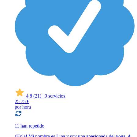
4,8
(21)
|
9 servicios
25
75 €
por hora
11 han repetido
¡Hola! Mi nombre es Lina y soy una apasionada del yoga. A