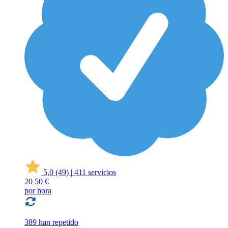
5,0
(49)
|
411 servicios
20
50 €
por hora
389 han repetido