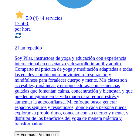
5,0
(4)
|
4 servicios
17
50 €
por hora
2 han repetido
Soy Pilar, instructora de yoga y educación con experiencia
internacional en enseñanza y desarrollo infantil y adulto.
Comparto mi práctica de yoga y meditación adaptadas a todas
las edades, combinando movimiento, respiración y
mindfulness para fortalecer cuerpo y mente. Mis clases son
accesibles, dinámicas y enriquecedoras, con secuencias
guiadas que fomentan calma, concentración y bienestar, y que
pueden integrarse en la vida diaria para reducir estrés y
aumentar la autoconfianza. Mi enfoque busca generar
espacios seguros y respetuosos, donde cada persona pueda
explorar su propio ritmo, conectar con su cuerpo y mente, y
disfrutar de los beneficios del yoga de manera práctica y
transformadora.
+ Ver más
- Ver menos