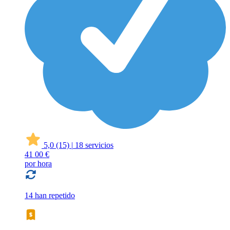
5,0
(15)
|
18 servicios
41
00 €
por hora
14 han repetido