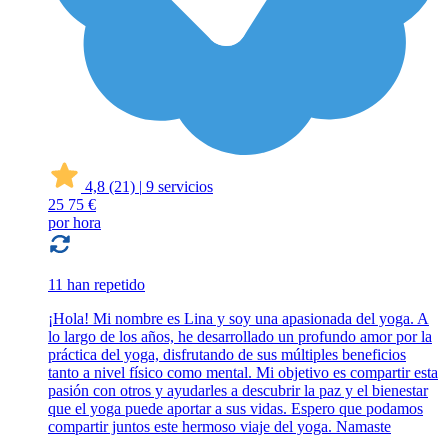
4,8
(21)
|
9 servicios
25
75 €
por hora
11 han repetido
¡Hola! Mi nombre es Lina y soy una apasionada del yoga. A
lo largo de los años, he desarrollado un profundo amor por la
práctica del yoga, disfrutando de sus múltiples beneficios
tanto a nivel físico como mental. Mi objetivo es compartir esta
pasión con otros y ayudarles a descubrir la paz y el bienestar
que el yoga puede aportar a sus vidas. Espero que podamos
compartir juntos este hermoso viaje del yoga. Namaste