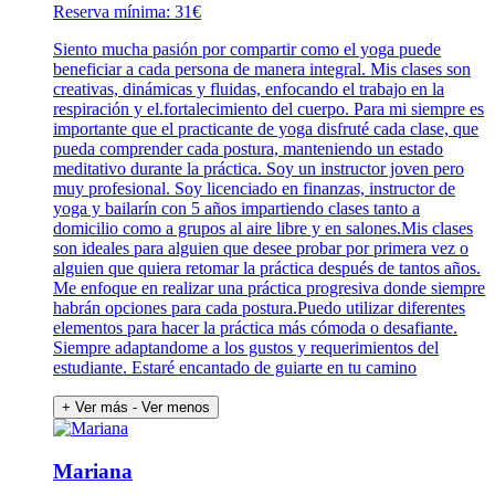
Reserva mínima: 31€
Siento mucha pasión por compartir como el yoga puede
beneficiar a cada persona de manera integral. Mis clases son
creativas, dinámicas y fluidas, enfocando el trabajo en la
respiración y el.fortalecimiento del cuerpo. Para mi siempre es
importante que el practicante de yoga disfruté cada clase, que
pueda comprender cada postura, manteniendo un estado
meditativo durante la práctica. Soy un instructor joven pero
muy profesional. Soy licenciado en finanzas, instructor de
yoga y bailarín con 5 años impartiendo clases tanto a
domicilio como a grupos al aire libre y en salones.Mis clases
son ideales para alguien que desee probar por primera vez o
alguien que quiera retomar la práctica después de tantos años.
Me enfoque en realizar una práctica progresiva donde siempre
habrán opciones para cada postura.Puedo utilizar diferentes
elementos para hacer la práctica más cómoda o desafiante.
Siempre adaptandome a los gustos y requerimientos del
estudiante. Estaré encantado de guiarte en tu camino
+ Ver más
- Ver menos
Mariana