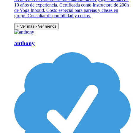
10 años de experiencia. Certificada como Instructora de 200h
de Yoga Inboud. Costo especial para parejas y clases en
grupo. Consultar disponibilidad y costos.
+ Ver más
- Ver menos
anthony