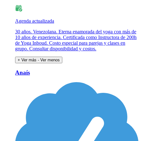
Agenda actualizada
30 años. Venezolana. Eterna enamorada del yoga con más de
10 años de experiencia. Certificada como Instructora de 200h
de Yoga Inboud. Costo especial para parejas y clases en
grupo. Consultar disponibilidad y costos.
+ Ver más
- Ver menos
Anaís